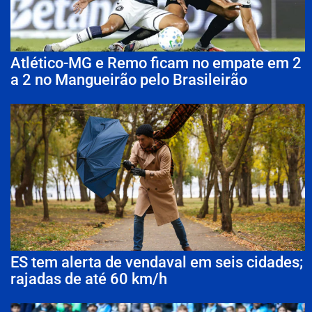
Atlético-MG e Remo ficam no empate em 2
a 2 no Mangueirão pelo Brasileirão
ES tem alerta de vendaval em seis cidades;
rajadas de até 60 km/h