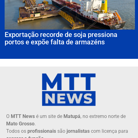
Exportação recorde de soja pressiona
portos e expõe falta de armazéns
O
MTT News
é um site de
Matupá
, no extremo norte de
Mato Grosso
.
Todos os
profissionais
são
jornalistas
com licença para