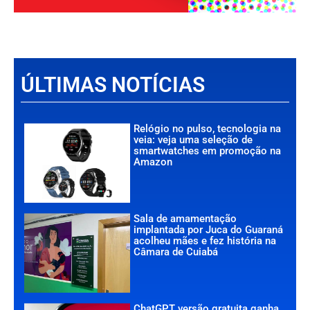
ÚLTIMAS NOTÍCIAS
Relógio no pulso, tecnologia na
veia: veja uma seleção de
smartwatches em promoção na
Amazon
Sala de amamentação
implantada por Juca do Guaraná
acolheu mães e fez história na
Câmara de Cuiabá
ChatGPT versão gratuita ganha