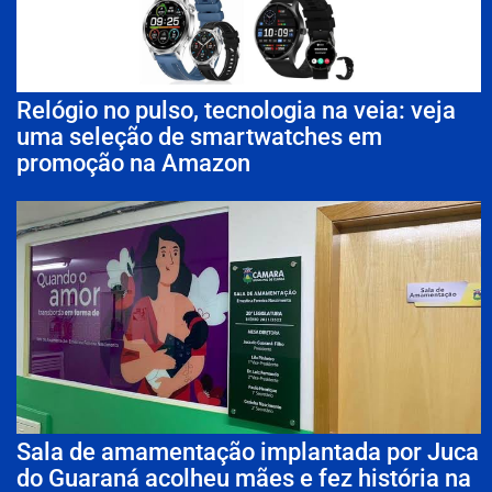
Relógio no pulso, tecnologia na veia: veja
uma seleção de smartwatches em
promoção na Amazon
Sala de amamentação implantada por Juca
do Guaraná acolheu mães e fez história na