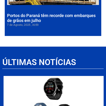
7 de
202
Portos do Paraná têm recorde com embarques
de grãos em julho
7 de Agosto, 2025
16:59
ÚLTIMAS NOTÍCIAS