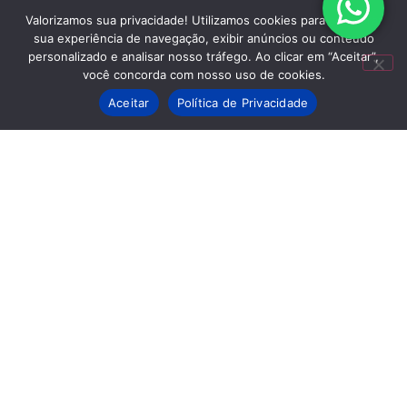
Valorizamos sua privacidade! Utilizamos cookies para aprimorar
sua experiência de navegação, exibir anúncios ou conteúdo
personalizado e analisar nosso tráfego. Ao clicar em “Aceitar”,
você concorda com nosso uso de cookies.
Aceitar
Política de Privacidade
Missão do Sebrae/MT conecta
empreendedores às tendências do
varejo digital em São Paulo
Cleudson Moreira
31 de Julho, 2026
15:24
Continue lendo »
Prefeitura retira mais de 500
caminhões de entulhos e Cidade
Limpa alcança 19 bairros de Sinop
Cleudson Moreira
31 de Julho, 2026
15:12
Continue lendo »