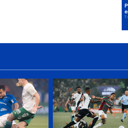
P
e
7 