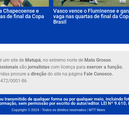
 a Chapecoense e
Vasco vence o Fluminense e gar
as de final da Copa
vaga nas quartas de final da Cop
Brasil
é um site de
Matupá
, no extremo norte de
Mato Grosso
.
issionais
são
jornalistas
com licença para
exercer a função.
idas procure a
direção
do site na página
Fale Conosco.
6.472/0001-86
u transmitido de qualquer forma ou por qualquer meio, incluindo f
rmação, sem permissão por escrito do autor/editor. LEI Nº 9.610
Copyright © 2024 - Todos os direitos reservados | MTT News