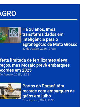
AGRO
Há 28 anos, Imea
transforma dados em
inteligência para o
agronegócio de Mato Grosso
30 de Junho, 2026
07:48
ferta limitada de fertilizantes eleva
reços, mas Mosaic prevê embarques
ecordes em 2025
de Agosto, 2025
18:24
Portos do Paraná têm
recorde com embarques de
grãos em julho
7 de Agosto, 2025
17:56