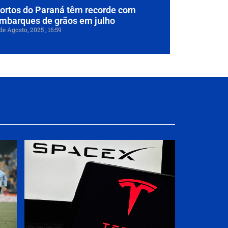
ortos do Paraná têm recorde com
mbarques de grãos em julho
de Agosto, 2025
16:59