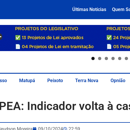
Últimas Notícias
Quem S
sso
Matupá
Peixoto
Terra Nova
Opnião
A: Indicador volta à cas
leudson Moreira
09/10/2024
22:59