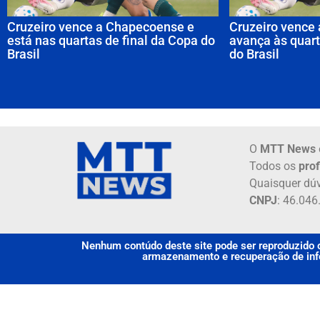
Cruzeiro vence a Chapecoense e
Cruzeiro vence
está nas quartas de final da Copa do
avança às quart
Brasil
do Brasil
O
MTT News
Todos os
prof
Quaisquer dúv
CNPJ
: 46.04
Nenhum contúdo deste site pode ser reproduzido o
armazenamento e recuperação de info