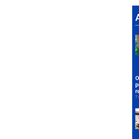
O
p
r
7 