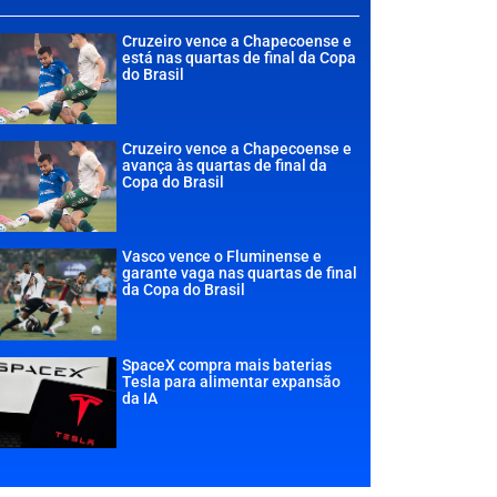
Cruzeiro vence a Chapecoense e
está nas quartas de final da Copa
do Brasil
Cruzeiro vence a Chapecoense e
avança às quartas de final da
Copa do Brasil
Vasco vence o Fluminense e
garante vaga nas quartas de final
da Copa do Brasil
SpaceX compra mais baterias
Tesla para alimentar expansão
da IA