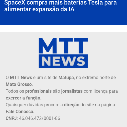
SpaceX compra mais baterias Tesla para
alimentar expansão da IA
O
MTT News
é um site de
Matupá
, no extremo norte de
Mato Grosso
.
Todos os
profissionais
são
jornalistas
com licença para
exercer a função.
Quaisquer dúvidas procure a
direção
do site na página
Fale Conosco.
CNPJ
: 46.046.472/0001-86