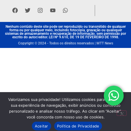
Nenhum contúdo deste site pode ser reproduzido ou transmitido de qualquer
forma ou por qualquer meio, incluindo fotocópia, gravação ou quaisquer
sistemas de armazenamento e recuperação de informação, sem permissão por
escrito do autor/editor. LEI Nº 9.610, DE 19 DE FEVEREIRO DE 1998.
Copyright © 2024 - Todos os direitos reservados | MTT News
Valorizamos sua privacidade! Utilizamos cookies para aprimorar
sua experiência de navegação, exibir anúncios ou conteúdo
personalizado e analisar nosso tráfego. Ao clicar em “Aceitar”,
você concorda com nosso uso de cookies.
Aceitar
Política de Privacidade