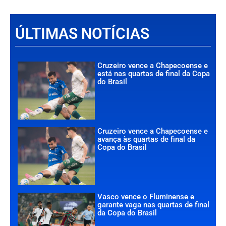
ÚLTIMAS NOTÍCIAS
Cruzeiro vence a Chapecoense e
está nas quartas de final da Copa
do Brasil
Cruzeiro vence a Chapecoense e
avança às quartas de final da
Copa do Brasil
Vasco vence o Fluminense e
garante vaga nas quartas de final
da Copa do Brasil