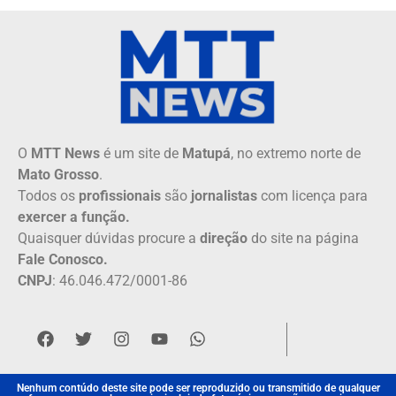
O
MTT News
é um site de
Matupá
, no extremo norte de
Mato Grosso
.
Todos os
profissionais
são
jornalistas
com licença para
exercer a função.
Quaisquer dúvidas procure a
direção
do site na página
Fale Conosco.
CNPJ
: 46.046.472/0001-86
Nenhum contúdo deste site pode ser reproduzido ou transmitido de qualquer