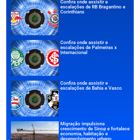
Confira onde assistir e
escalações de RB Bragantino e
Corinthians
Confira onde assistir e
escalações de Palmeiras x
Internacional
Confira onde assistir e
escalações de Bahia e Vasco
Migração impulsiona
crescimento de Sinop e fortalece
economia, habitação e
desenvolvimento urbano