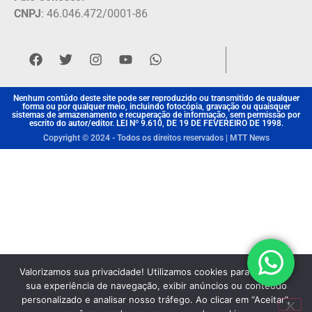
CNPJ
: 46.046.472/0001-86
Nenhum contúdo deste site pode ser reproduzido ou transmitido de qualquer
forma ou por qualquer meio, incluindo fotocópia, gravação ou quaisquer
sistemas de armazenamento e recuperação de informação, sem permissão por
escrito do autor/editor. LEI Nº 9.610, DE 19 DE FEVEREIRO DE 1998.
Copyright © 2024 - Todos os direitos reservados | MTT News
Valorizamos sua privacidade! Utilizamos cookies para aprimorar
sua experiência de navegação, exibir anúncios ou conteúdo
personalizado e analisar nosso tráfego. Ao clicar em “Aceitar”,