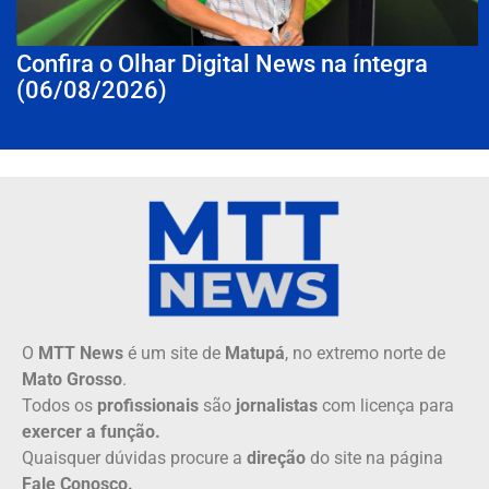
Confira o Olhar Digital News na íntegra
(06/08/2026)
O
MTT News
é um site de
Matupá
, no extremo norte de
Mato Grosso
.
Todos os
profissionais
são
jornalistas
com licença para
exercer a função.
Quaisquer dúvidas procure a
direção
do site na página
Fale Conosco.