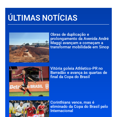
ÚLTIMAS NOTÍCIAS
Obras de duplicação e
prolongamento da Avenida André
Maggi avançam e começam a
transformar mobilidade em Sinop
Vitória goleia Athletico-PR no
Barradão e avança às quartas de
final da Copa do Brasil
Corinthians vence, mas é
eliminado da Copa do Brasil pelo
Internacional