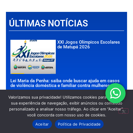
ÚLTIMAS NOTÍCIAS
XXI Jogos Olímpicos Escolares
de Matupá 2026
Lei Maria da Penha: saiba onde buscar ajuda em casos
de violência doméstica e familiar contra mulheres
Hora de turbinar o som: veja uma
Valorizamos sua privacidade! Utilizamos cookies para aprimorar
seleção de caixas de som
sua experiência de navegação, exibir anúncios ou conteúdo
Bluetooth em promoção na
personalizado e analisar nosso tráfego. Ao clicar em “Aceitar”,
Amazon
você concorda com nosso uso de cookies.
Aceitar
Política de Privacidade