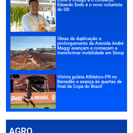
Eduardo Endo é o novo colunista
do OD
Obras de duplicação e
prolongamento da Avenida André
Maggi avançam e começam a
transformar mobilidade em Sinop
Vitória goleia Athletico-PR no
Barradão e avança às quartas de
final da Copa do Brasil
AGRO