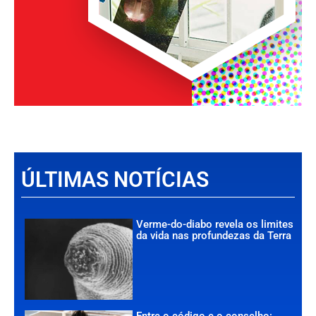
ÚLTIMAS NOTÍCIAS
Verme-do-diabo revela os limites
da vida nas profundezas da Terra
Entre o código e o conselho: