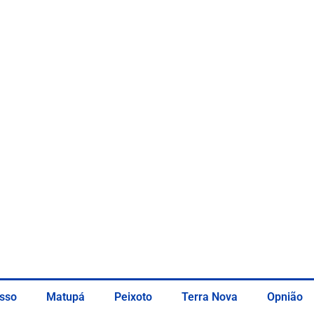
sso
Matupá
Peixoto
Terra Nova
Opnião