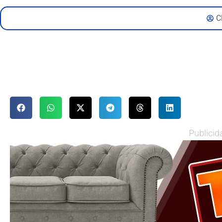
C
Publicid