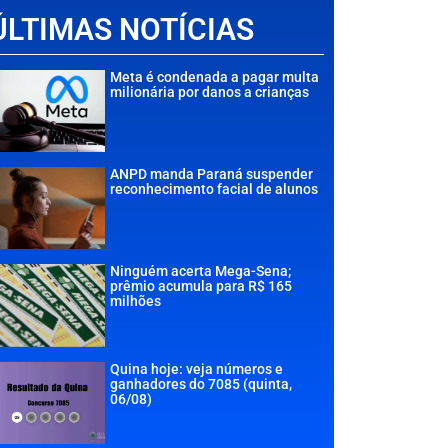
ÚLTIMAS NOTÍCIAS
Meta é condenada a pagar multa
milionária por danos a crianças
ANPD manda Paraná suspender
reconhecimento facial de alunos
Ninguém acerta Mega-Sena;
prêmio acumula para R$ 165
milhões
Quina hoje: veja números e
ganhadores do 7085 (quinta,
06/08)