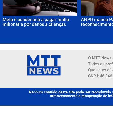
Meta é condenada a pagar multa
ANPD manda Pa
milionária por danos a crianças
reconhecimento
O
MTT News
Todos os
prof
Quaisquer dúv
CNPJ
: 46.04
Nenhum contúdo deste site pode ser reproduzido o
armazenamento e recuperação de info