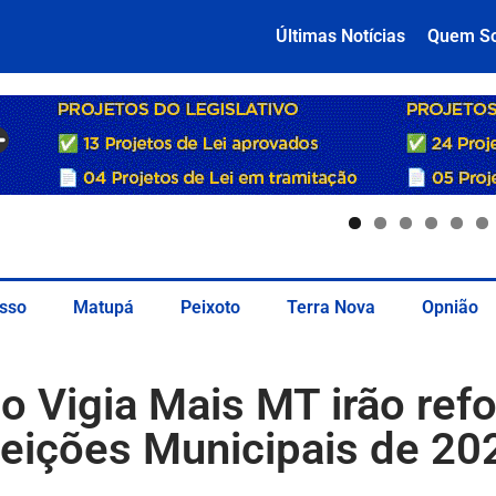
Últimas Notícias
Quem S
sso
Matupá
Peixoto
Terra Nova
Opnião
o Vigia Mais MT irão ref
leições Municipais de 20