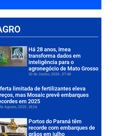
AGRO
Há 28 anos, Imea
transforma dados em
inteligência para o
agronegócio de Mato Grosso
30 de Junho, 2026
07:48
ferta limitada de fertilizantes eleva
reços, mas Mosaic prevê embarques
ecordes em 2025
de Agosto, 2025
18:24
Portos do Paraná têm
recorde com embarques de
grãos em julho