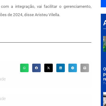
om a integração, vai facilitar o gerenciamento,
es de 2024, disse Aristeu Vilella.
O
p
r
ade
7 
ade