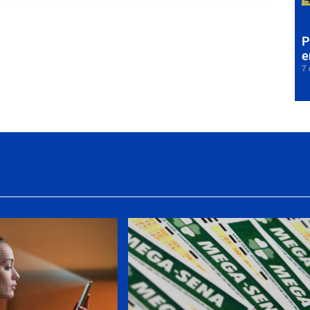
P
e
7 