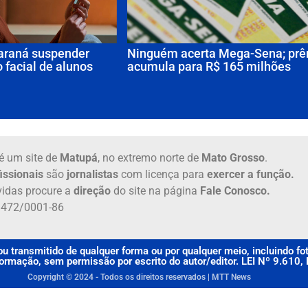
raná suspender
Ninguém acerta Mega-Sena; pr
 facial de alunos
acumula para R$ 165 milhões
é um site de
Matupá
, no extremo norte de
Mato Grosso
.
issionais
são
jornalistas
com licença para
exercer a função.
idas procure a
direção
do site na página
Fale Conosco.
6.472/0001-86
u transmitido de qualquer forma ou por qualquer meio, incluindo f
rmação, sem permissão por escrito do autor/editor. LEI Nº 9.610
Copyright © 2024 - Todos os direitos reservados | MTT News