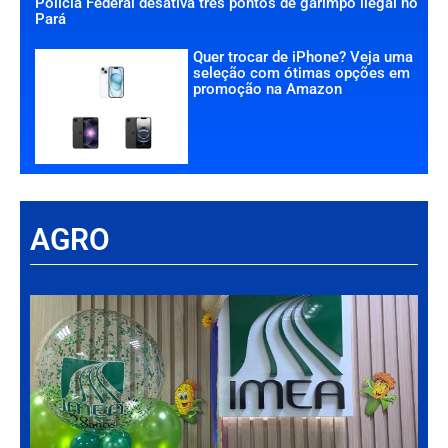
Polícia Federal desativa três pontos de garimpo ilegal no
Pará
Quer trocar de iPhone? Veja uma
seleção com ótimas opções em
promoção na Amazon
AGRO
Há
Im
tr
da
int
par
ag