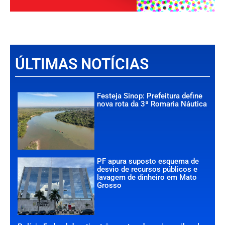
ÚLTIMAS NOTÍCIAS
Festeja Sinop: Prefeitura define
nova rota da 3ª Romaria Náutica
PF apura suposto esquema de
desvio de recursos públicos e
lavagem de dinheiro em Mato
Grosso