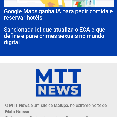
Google Maps ganha IA para pedir comida e
reservar hotéis
Sancionada lei que atualiza o ECA e que
define e pune crimes sexuais no mundo
digital
O
MTT News
é um site de
Matupá
, no extremo norte de
Mato Grosso
.