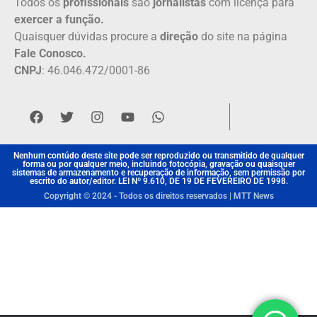
Todos os
profissionais
são
jornalistas
com licença para
exercer a função.
Quaisquer dúvidas procure a
direção
do site na página
Fale Conosco.
CNPJ
: 46.046.472/0001-86
Nenhum contúdo deste site pode ser reproduzido ou transmitido de qualquer
forma ou por qualquer meio, incluindo fotocópia, gravação ou quaisquer
sistemas de armazenamento e recuperação de informação, sem permissão por
escrito do autor/editor. LEI Nº 9.610, DE 19 DE FEVEREIRO DE 1998.
Copyright © 2024 - Todos os direitos reservados | MTT News