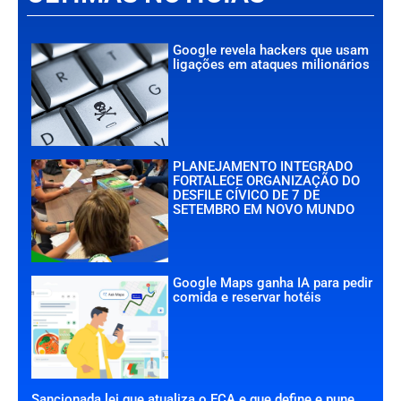
Google revela hackers que usam
ligações em ataques milionários
PLANEJAMENTO INTEGRADO
FORTALECE ORGANIZAÇÃO DO
DESFILE CÍVICO DE 7 DE
SETEMBRO EM NOVO MUNDO
Google Maps ganha IA para pedir
comida e reservar hotéis
Sancionada lei que atualiza o ECA e que define e pune