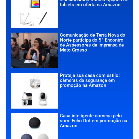
tablets em oferta na Amazon
Comunicação de Terra Nova do
Norte participa do 5º Encontro
de Assessores de Imprensa de
Mato Grosso
Proteja sua casa com estilo:
câmeras de segurança em
promoção na Amazon
Casa inteligente começa pelo
som: Echo Dot em promoção na
Amazon