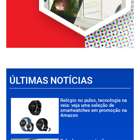
ÚLTIMAS NOTÍCIAS
Relógio no pulso, tecnologia na
veia: veja uma seleção de
smartwatches em promoção na
Amazon