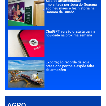
Sala de amamentação
implantada por Juca do Guaraná
acolheu mães e fez história na
Câmara de Cuiabá
ChatGPT versão gratuita ganha
novidade na próxima semana
Exportação recorde de soja
pressiona portos e expõe falta
de armazéns
AGRO