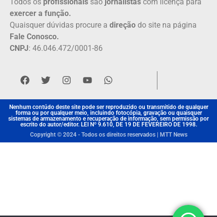
Todos os
profissionais
são
jornalistas
com licença para
exercer a função.
Quaisquer dúvidas procure a
direção
do site na página
Fale Conosco.
CNPJ
: 46.046.472/0001-86
Nenhum contúdo deste site pode ser reproduzido ou transmitido de qualquer
forma ou por qualquer meio, incluindo fotocópia, gravação ou quaisquer
sistemas de armazenamento e recuperação de informação, sem permissão por
escrito do autor/editor. LEI Nº 9.610, DE 19 DE FEVEREIRO DE 1998.
Copyright © 2024 - Todos os direitos reservados | MTT News