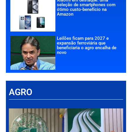
seleção de smartphones com
ótimo custo-benefício na
Amazon
Leilões ficam para 2027 e
expansão ferroviária que
beneficiaria o agro encalha de
novo
AGRO
Há
Im
tr
da