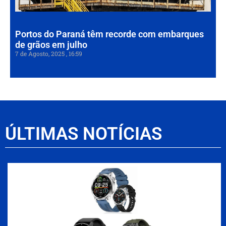
7 de
202
Portos do Paraná têm recorde com embarques
de grãos em julho
7 de Agosto, 2025
16:59
ÚLTIMAS NOTÍCIAS