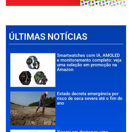
ÚLTIMAS NOTÍCIAS
Smartwatches com IA, AMOLED
e monitoramento completo: veja
uma seleção em promoção na
Amazon
Estado decreta emergência por
risco de seca severa até o fim do
ano
Xiaomi em destaque: uma