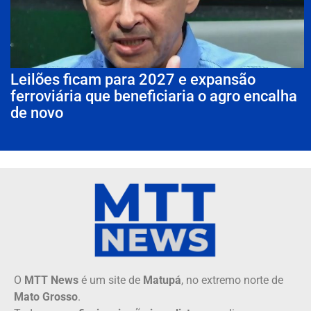
Leilões ficam para 2027 e expansão
ferroviária que beneficiaria o agro encalha
de novo
O
MTT News
é um site de
Matupá
, no extremo norte de
Mato Grosso
.