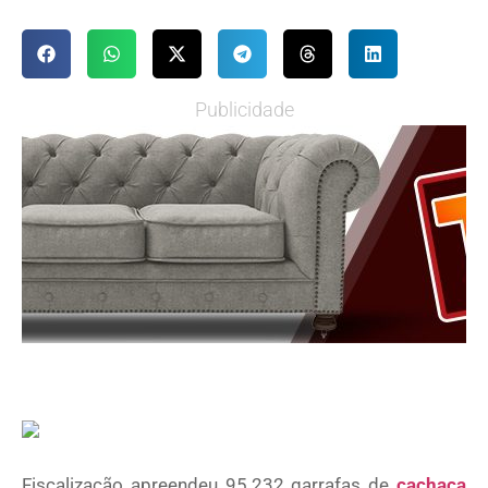
Publicidade
Fiscalização apreendeu 95.232 garrafas de
cachaça