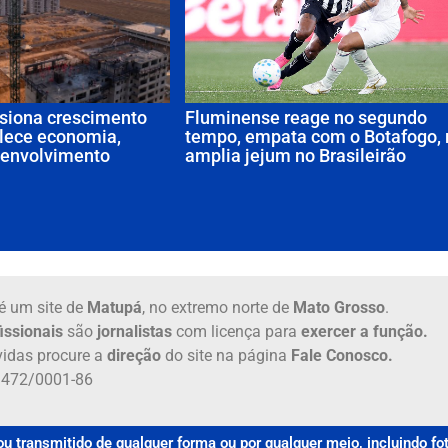
siona crescimento
Fluminense reage no segundo
alece economia,
tempo, empata com o Botafogo,
senvolvimento
amplia jejum no Brasileirão
é um site de
Matupá
, no extremo norte de
Mato Grosso
.
issionais
são
jornalistas
com licença para
exercer a função.
idas procure a
direção
do site na página
Fale Conosco.
6.472/0001-86
u transmitido de qualquer forma ou por qualquer meio, incluindo f