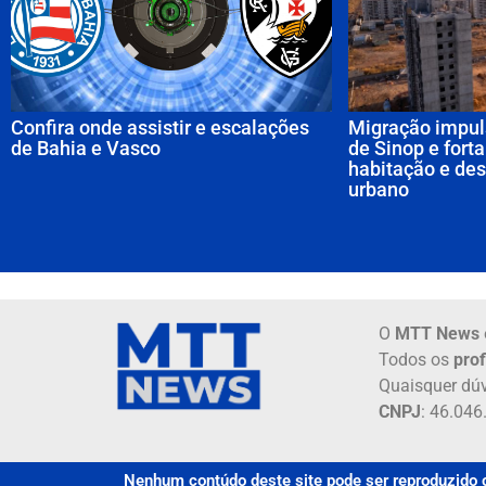
Confira onde assistir e escalações
Migração impul
de Bahia e Vasco
de Sinop e fort
habitação e de
urbano
O
MTT News
Todos os
prof
Quaisquer dúv
CNPJ
: 46.04
Nenhum contúdo deste site pode ser reproduzido o