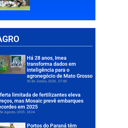
AGRO
Há 28 anos, Imea
transforma dados em
inteligência para o
agronegócio de Mato Grosso
30 de Junho, 2026
07:48
ferta limitada de fertilizantes eleva
reços, mas Mosaic prevê embarques
ecordes em 2025
de Agosto, 2025
18:24
Portos do Paraná têm