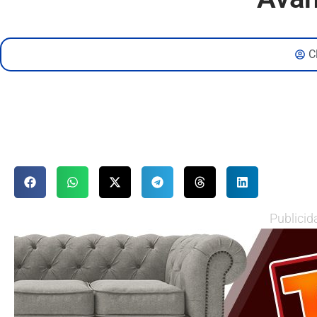
C
Publicid