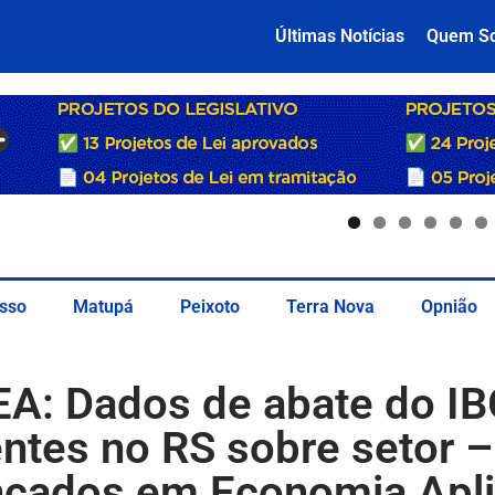
Últimas Notícias
Quem S
sso
Matupá
Peixoto
Terra Nova
Opnião
: Dados de abate do IB
ntes no RS sobre setor –
çados em Economia Apl