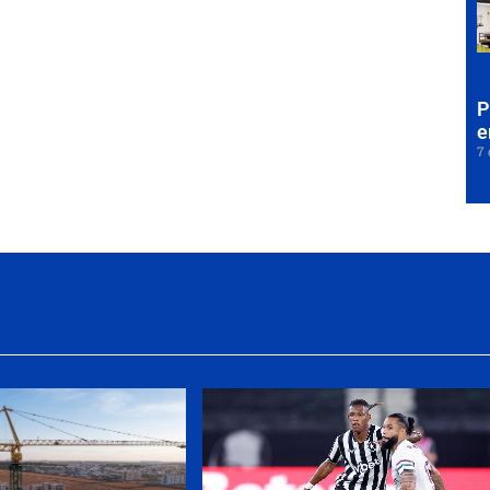
P
e
7 