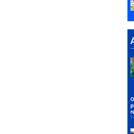
O
p
r
7 