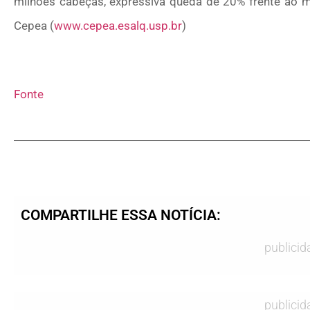
milhões cabeças, expressiva queda de 20% frente ao m
Cepea (
www.cepea.esalq.usp.br
)
Fonte
COMPARTILHE ESSA NOTÍCIA:
publicid
publicid