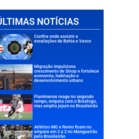
ÚLTIMAS NOTÍCIAS
Confira onde assistir e
escalações de Bahia e Vasco
Migração impulsiona
crescimento de Sinop e fortalece
economia, habitação e
desenvolvimento urbano
Fluminense reage no segundo
tempo, empata com o Botafogo,
mas amplia jejum no Brasileirão
Atlético-MG e Remo ficam no
empate em 2 a 2 no Mangueirão
pelo Brasileirão