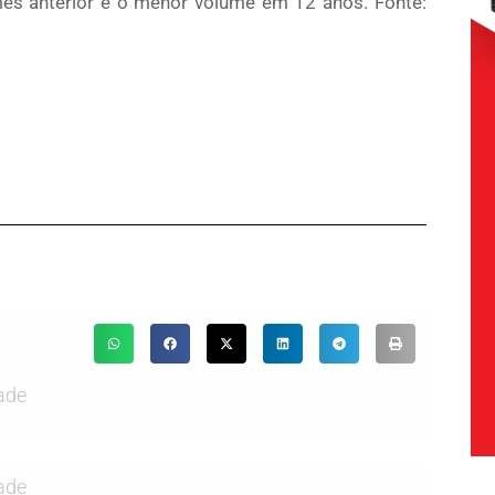
ês anterior e o menor volume em 12 anos. Fonte:
ade
ade