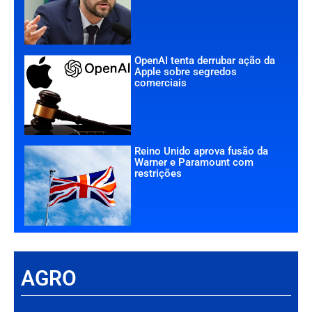
OpenAI tenta derrubar ação da
Apple sobre segredos
comerciais
Reino Unido aprova fusão da
Warner e Paramount com
restrições
AGRO