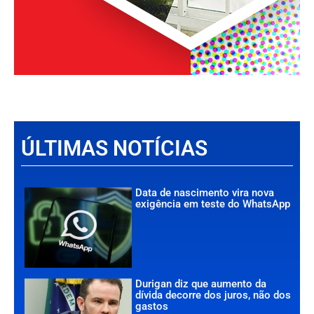
ÚLTIMAS NOTÍCIAS
Data de nascimento vira nova
exigência em teste do WhatsApp
Durigan diz que aumento da
dívida decorre dos juros, não dos
gastos