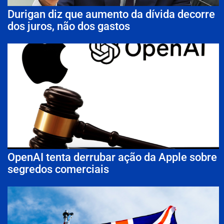
Durigan diz que aumento da dívida decorre
dos juros, não dos gastos
OpenAI tenta derrubar ação da Apple sobre
segredos comerciais