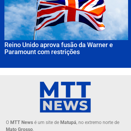
Reino Unido aprova fusão da Warner e
Paramount com restrições
O
MTT News
é um site de
Matupá
, no extremo norte de
Mato Grosso
.