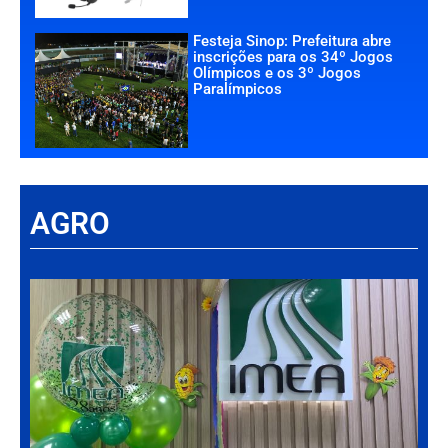
Festeja Sinop: Prefeitura abre
inscrições para os 34º Jogos
Olímpicos e os 3º Jogos
Paralímpicos
AGRO
Há
Im
tr
da
int
par
ag
de