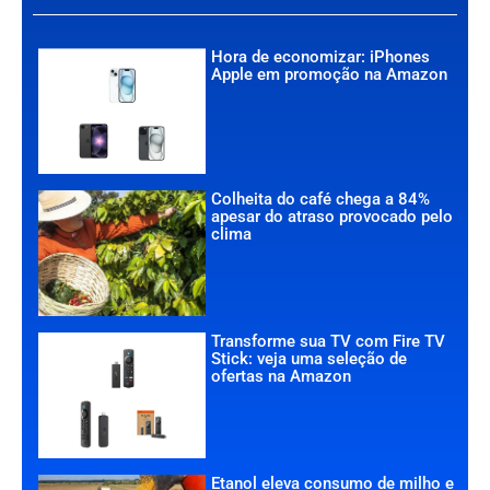
Hora de economizar: iPhones
Apple em promoção na Amazon
Colheita do café chega a 84%
apesar do atraso provocado pelo
clima
Transforme sua TV com Fire TV
Stick: veja uma seleção de
ofertas na Amazon
Etanol eleva consumo de milho e