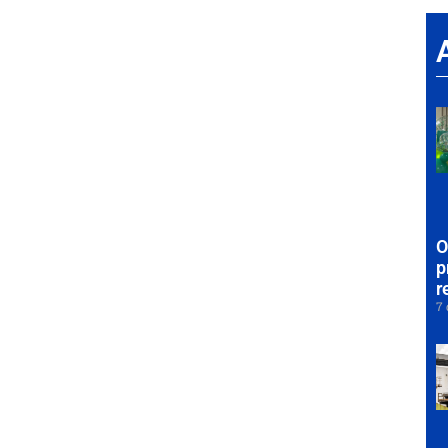
O
p
r
7 