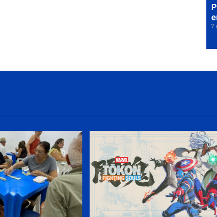
P
e
7 