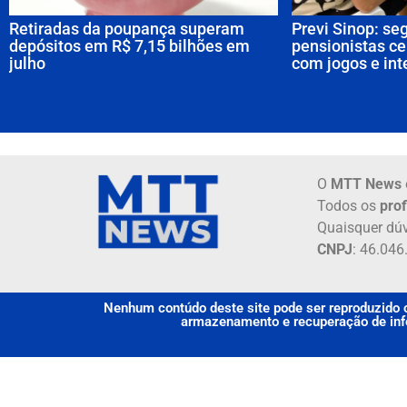
Retiradas da poupança superam
Previ Sinop: se
depósitos em R$ 7,15 bilhões em
pensionistas ce
julho
com jogos e int
O
MTT News
Todos os
prof
Quaisquer dúv
CNPJ
: 46.04
Nenhum contúdo deste site pode ser reproduzido o
armazenamento e recuperação de info