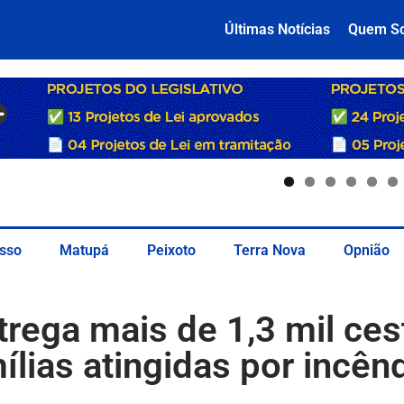
Últimas Notícias
Quem S
sso
Matupá
Peixoto
Terra Nova
Opnião
rega mais de 1,3 mil ces
ílias atingidas por incên