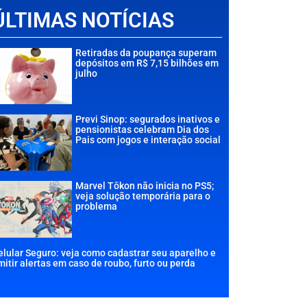
ÚLTIMAS NOTÍCIAS
Retiradas da poupança superam
depósitos em R$ 7,15 bilhões em
julho
Previ Sinop: segurados inativos e
pensionistas celebram Dia dos
Pais com jogos e interação social
Marvel Tōkon não inicia no PS5;
veja solução temporária para o
problema
elular Seguro: veja como cadastrar seu aparelho e
mitir alertas em caso de roubo, furto ou perda