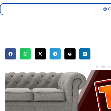
C
Publicid