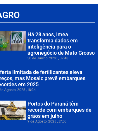
AGRO
Há 28 anos, Imea
transforma dados em
inteligência para o
agronegócio de Mato Grosso
30 de Junho, 2026
07:48
ferta limitada de fertilizantes eleva
reços, mas Mosaic prevê embarques
ecordes em 2025
de Agosto, 2025
18:24
Portos do Paraná têm
recorde com embarques de
grãos em julho
7 de Agosto, 2025
17:56