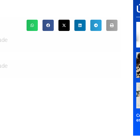
ade
ade
C
e