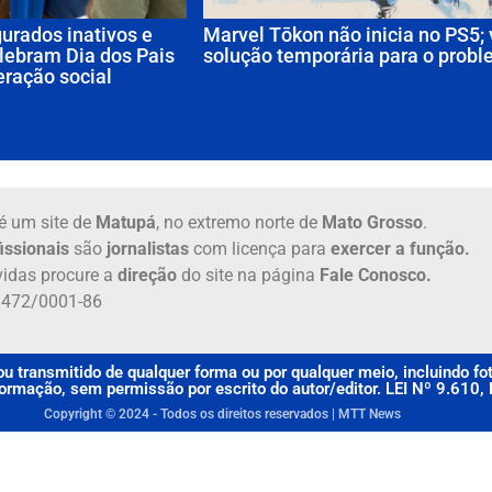
gurados inativos e
Marvel Tōkon não inicia no PS5; 
lebram Dia dos Pais
solução temporária para o prob
eração social
é um site de
Matupá
, no extremo norte de
Mato Grosso
.
issionais
são
jornalistas
com licença para
exercer a função.
idas procure a
direção
do site na página
Fale Conosco.
6.472/0001-86
u transmitido de qualquer forma ou por qualquer meio, incluindo f
rmação, sem permissão por escrito do autor/editor. LEI Nº 9.610
Copyright © 2024 - Todos os direitos reservados | MTT News