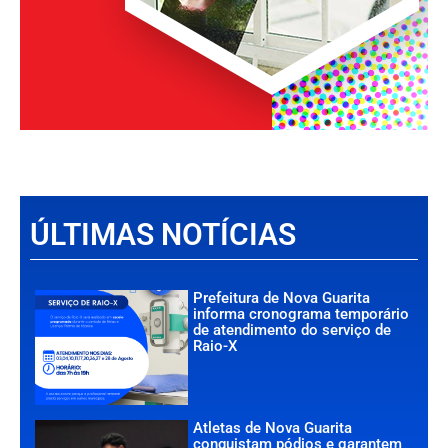
ÚLTIMAS NOTÍCIAS
Prefeitura de Nova Guarita
informa cronograma temporário
de atendimento do serviço de
Raio-X
Atletas de Nova Guarita
conquistam pódios e garantem