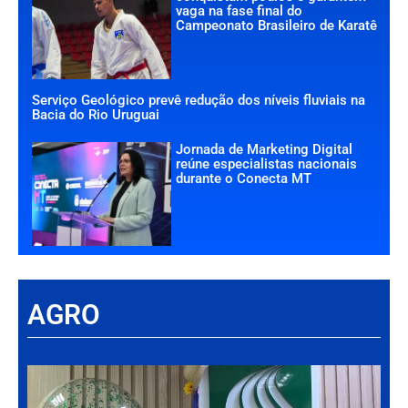
vaga na fase final do
Campeonato Brasileiro de Karatê
Serviço Geológico prevê redução dos níveis fluviais na
Bacia do Rio Uruguai
Jornada de Marketing Digital
reúne especialistas nacionais
durante o Conecta MT
AGRO
Há
Im