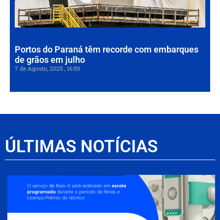
em
7 de
202
Portos do Paraná têm recorde com embarques
de grãos em julho
7 de Agosto, 2025
16:59
ÚLTIMAS NOTÍCIAS