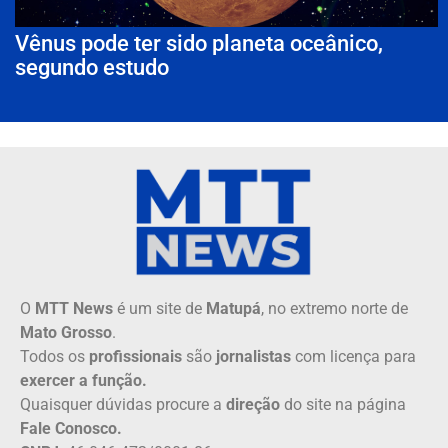
Vênus pode ter sido planeta oceânico,
segundo estudo
O
MTT News
é um site de
Matupá
, no extremo norte de
Mato Grosso
.
Todos os
profissionais
são
jornalistas
com licença para
exercer a função.
Quaisquer dúvidas procure a
direção
do site na página
Fale Conosco.