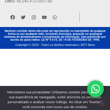
CNPJ
: 46.046.472/0001-86
Nenhum contúdo deste site pode ser reproduzido ou transmitido de qualquer
forma ou por qualquer meio, incluindo fotocópia, gravação ou quaisquer
sistemas de armazenamento e recuperação de informação, sem permissão por
escrito do autor/editor. LEI Nº 9.610, DE 19 DE FEVEREIRO DE 1998.
Copyright © 2024 - Todos os direitos reservados | MTT News
Valorizamos sua privacidade! Utilizamos cookies para aprimorar
sua experiência de navegação, exibir anúncios ou conteúdo
personalizado e analisar nosso tráfego. Ao clicar em “Aceitar”,
você concorda com nosso uso de cookies.