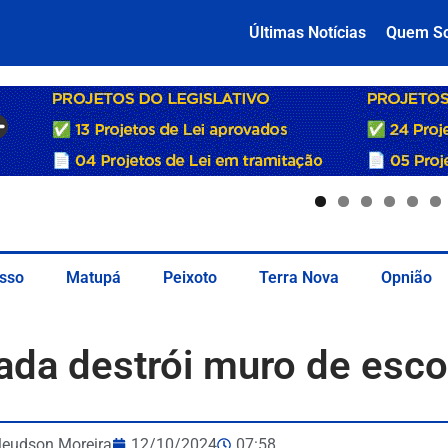
Últimas Notícias
Quem S
sso
Matupá
Peixoto
Terra Nova
Opnião
ada destrói muro de esc
leudson Moreira
12/10/2024
07:58