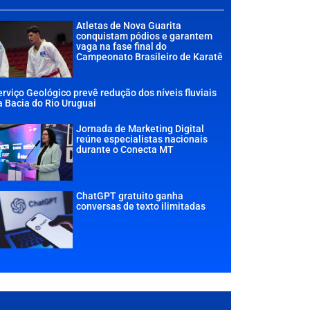
Atletas de Nova Guarita
conquistam pódios e garantem
vaga na fase final do
Campeonato Brasileiro de Karatê
erviço Geológico prevê redução dos níveis fluviais
a Bacia do Rio Uruguai
Jornada de Marketing Digital
reúne especialistas nacionais
durante o Conecta MT
ChatGPT gratuito ganha
conversas de texto ilimitadas