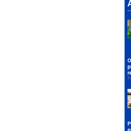
O
p
r
7 
P
e