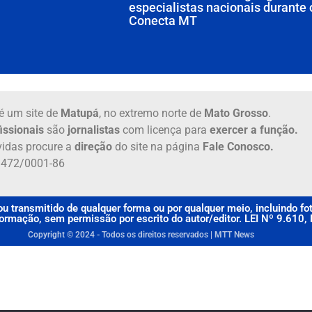
especialistas nacionais durante 
Conecta MT
é um site de
Matupá
, no extremo norte de
Mato Grosso
.
issionais
são
jornalistas
com licença para
exercer a função.
idas procure a
direção
do site na página
Fale Conosco.
6.472/0001-86
u transmitido de qualquer forma ou por qualquer meio, incluindo f
rmação, sem permissão por escrito do autor/editor. LEI Nº 9.610
Copyright © 2024 - Todos os direitos reservados | MTT News