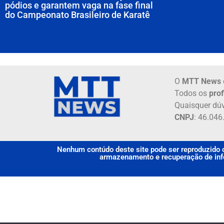
pódios e garantem vaga na fase final
do Campeonato Brasileiro de Karatê
O
MTT News
Todos os
prof
Quaisquer dúv
CNPJ
: 46.04
Nenhum contúdo deste site pode ser reproduzido o
armazenamento e recuperação de info