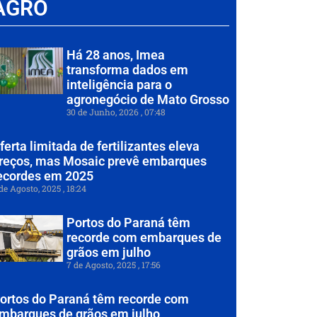
AGRO
Há 28 anos, Imea
transforma dados em
inteligência para o
agronegócio de Mato Grosso
30 de Junho, 2026
07:48
ferta limitada de fertilizantes eleva
reços, mas Mosaic prevê embarques
ecordes em 2025
de Agosto, 2025
18:24
Portos do Paraná têm
recorde com embarques de
grãos em julho
7 de Agosto, 2025
17:56
ortos do Paraná têm recorde com
mbarques de grãos em julho