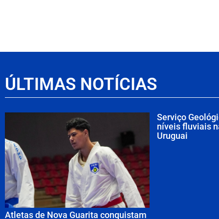
ÚLTIMAS NOTÍCIAS
Serviço Geológ
níveis fluviais 
Uruguai
Atletas de Nova Guarita conquistam