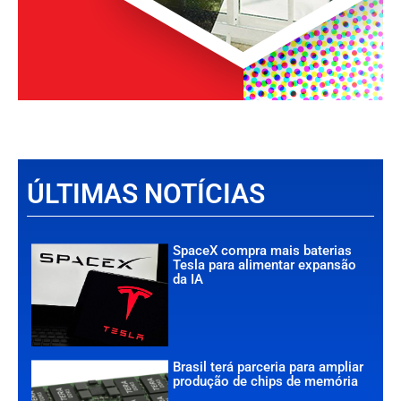
ÚLTIMAS NOTÍCIAS
SpaceX compra mais baterias
Tesla para alimentar expansão
da IA
Brasil terá parceria para ampliar
produção de chips de memória