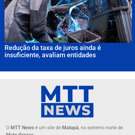
Redução da taxa de juros ainda é
insuficiente, avaliam entidades
O
MTT News
é um site de
Matupá
, no extremo norte de
Mato Grosso
.