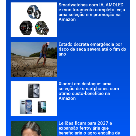
Smartwatches com IA, AMOLED
e monitoramento completo: veja
uma seleção em promoção na
Amazon
Estado decreta emergência por
risco de seca severa até o fim do
ano
Xiaomi em destaque: uma
seleção de smartphones com
ótimo custo-benefício na
Amazon
Leilões ficam para 2027 e
expansão ferroviária que
beneficiaria o agro encalha de