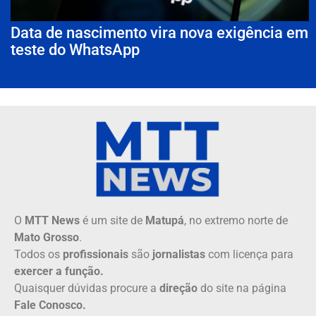
Data de nascimento vira nova exigência em
teste do WhatsApp
O
MTT News
é um site de
Matupá
, no extremo norte de
Mato Grosso
.
Todos os
profissionais
são
jornalistas
com licença para
exercer a função.
Quaisquer dúvidas procure a
direção
do site na página
Fale Conosco.