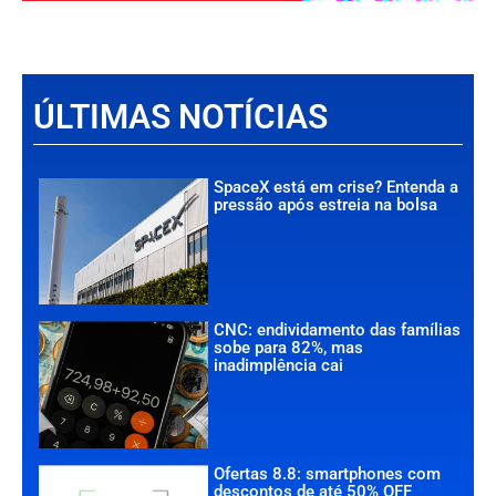
ÚLTIMAS NOTÍCIAS
SpaceX está em crise? Entenda a
pressão após estreia na bolsa
CNC: endividamento das famílias
sobe para 82%, mas
inadimplência cai
Ofertas 8.8: smartphones com
descontos de até 50% OFF