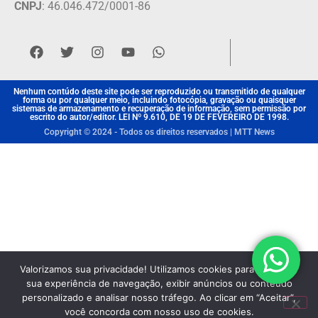
CNPJ
: 46.046.472/0001-86
Nenhum contúdo deste site pode ser reproduzido ou transmitido de qualquer
forma ou por qualquer meio, incluindo fotocópia, gravação ou quaisquer
sistemas de armazenamento e recuperação de informação, sem permissão por
escrito do autor/editor. LEI Nº 9.610, DE 19 DE FEVEREIRO DE 1998.
Copyright © 2024 - Todos os direitos reservados | MTT News
Valorizamos sua privacidade! Utilizamos cookies para aprimorar
sua experiência de navegação, exibir anúncios ou conteúdo
personalizado e analisar nosso tráfego. Ao clicar em “Aceitar”,
você concorda com nosso uso de cookies.