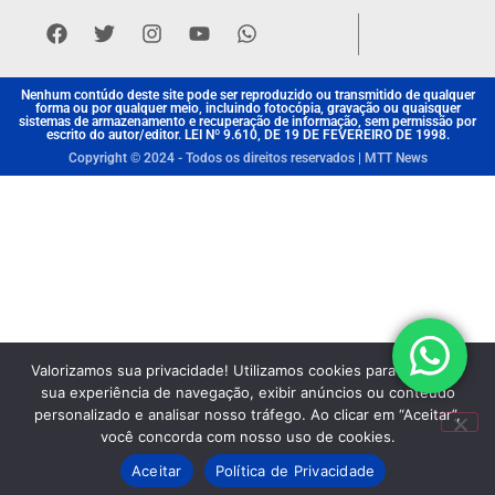
Nenhum contúdo deste site pode ser reproduzido ou transmitido de qualquer
forma ou por qualquer meio, incluindo fotocópia, gravação ou quaisquer
sistemas de armazenamento e recuperação de informação, sem permissão por
escrito do autor/editor. LEI Nº 9.610, DE 19 DE FEVEREIRO DE 1998.
Copyright © 2024 - Todos os direitos reservados | MTT News
Valorizamos sua privacidade! Utilizamos cookies para aprimorar
sua experiência de navegação, exibir anúncios ou conteúdo
personalizado e analisar nosso tráfego. Ao clicar em “Aceitar”,
você concorda com nosso uso de cookies.
Aceitar
Política de Privacidade