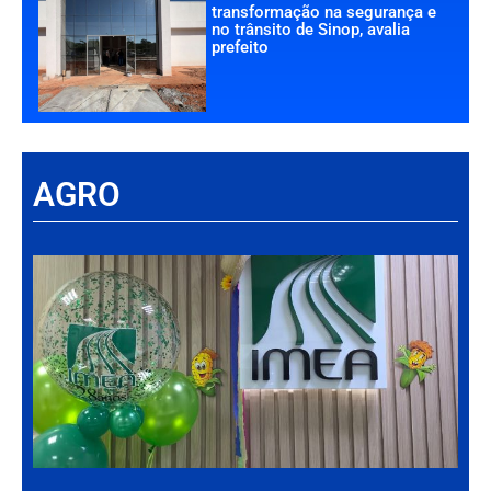
transformação na segurança e
no trânsito de Sinop, avalia
prefeito
AGRO
Há
Im
tr
da
int
par
ag
de
Gr
30 d
202