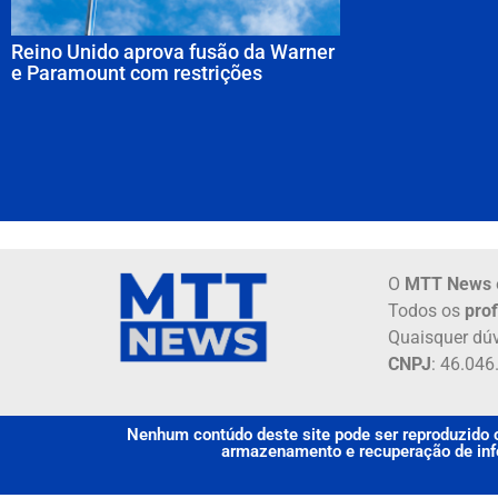
Reino Unido aprova fusão da Warner
e Paramount com restrições
O
MTT News
Todos os
prof
Quaisquer dúv
CNPJ
: 46.04
Nenhum contúdo deste site pode ser reproduzido o
armazenamento e recuperação de info