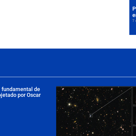
P
e
7 
a fundamental de
ojetado por Oscar