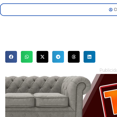
C
Publicid