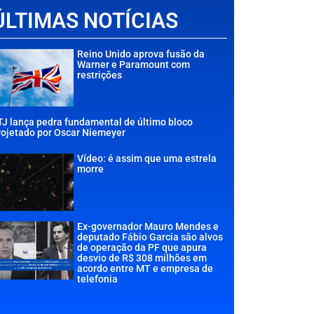
ÚLTIMAS NOTÍCIAS
Reino Unido aprova fusão da
Warner e Paramount com
restrições
TJ lança pedra fundamental de último bloco
rojetado por Oscar Niemeyer
Vídeo: é assim que uma estrela
morre
Ex-governador Mauro Mendes e
deputado Fábio Garcia são alvos
de operação da PF que apura
desvio de R$ 308 milhões em
acordo entre MT e empresa de
telefonia