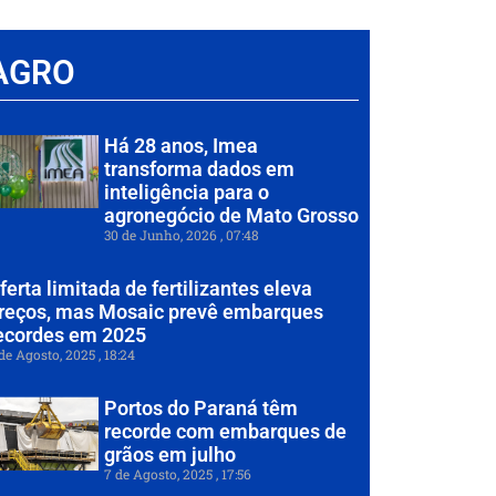
AGRO
Há 28 anos, Imea
transforma dados em
inteligência para o
agronegócio de Mato Grosso
30 de Junho, 2026
07:48
ferta limitada de fertilizantes eleva
reços, mas Mosaic prevê embarques
ecordes em 2025
de Agosto, 2025
18:24
Portos do Paraná têm
recorde com embarques de
grãos em julho
7 de Agosto, 2025
17:56