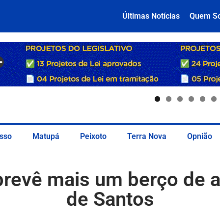
Últimas Notícias
Quem S
sso
Matupá
Peixoto
Terra Nova
Opnião
prevê mais um berço de a
de Santos