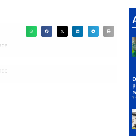
ade
ade
O
p
r
7 