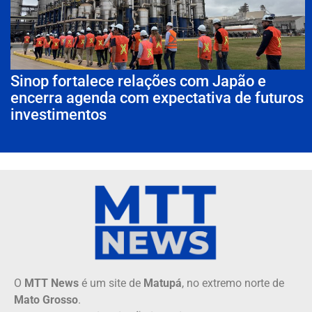
Sinop fortalece relações com Japão e
encerra agenda com expectativa de futuros
investimentos
O
MTT News
é um site de
Matupá
, no extremo norte de
Mato Grosso
.