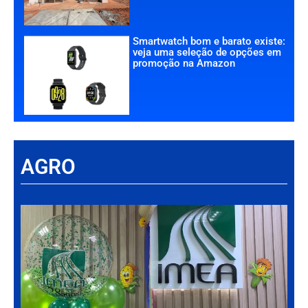
Smartwatch bom e barato existe:
veja uma seleção de opções em
promoção na Amazon
AGRO
Há
Im
tr
da
int
par
ag