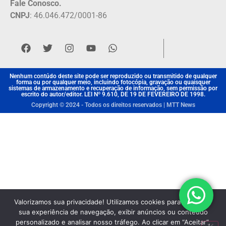
Fale Conosco.
CNPJ
: 46.046.472/0001-86
Nenhum contúdo deste site pode ser reproduzido ou transmitido de qualquer
forma ou por qualquer meio, incluindo fotocópia, gravação ou quaisquer
sistemas de armazenamento e recuperação de informação, sem permissão por
escrito do autor/editor. LEI Nº 9.610, DE 19 DE FEVEREIRO DE 1998.
Copyright © 2024 - Todos os direitos reservados | MTT News
Valorizamos sua privacidade! Utilizamos cookies para aprimorar
sua experiência de navegação, exibir anúncios ou conteúdo
personalizado e analisar nosso tráfego. Ao clicar em “Aceitar”,