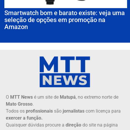
Smartwatch bom e barato existe: veja uma
seleção de opções em promoção na
Amazon
O
MTT News
é um site de
Matupá
, no extremo norte de
Mato Grosso
.
Todos os
profissionais
são
jornalistas
com licença para
exercer a função.
Quaisquer dúvidas procure a
direção
do site na página