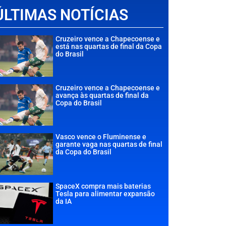
ÚLTIMAS NOTÍCIAS
Cruzeiro vence a Chapecoense e
está nas quartas de final da Copa
do Brasil
Cruzeiro vence a Chapecoense e
avança às quartas de final da
Copa do Brasil
Vasco vence o Fluminense e
garante vaga nas quartas de final
da Copa do Brasil
SpaceX compra mais baterias
Tesla para alimentar expansão
da IA