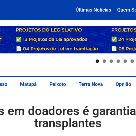
Últimas Notícias
Quem S
sso
Matupá
Peixoto
Terra Nova
Opnião
s em doadores é garanti
transplantes