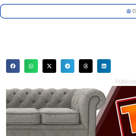
C
Publicid