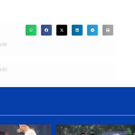
ade
ade