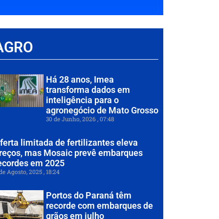
AGRO
Há 28 anos, Imea
transforma dados em
inteligência para o
agronegócio de Mato Grosso
30 de Junho, 2026
07:48
ferta limitada de fertilizantes eleva
reços, mas Mosaic prevê embarques
ecordes em 2025
de Agosto, 2025
18:24
Portos do Paraná têm
recorde com embarques de
grãos em julho