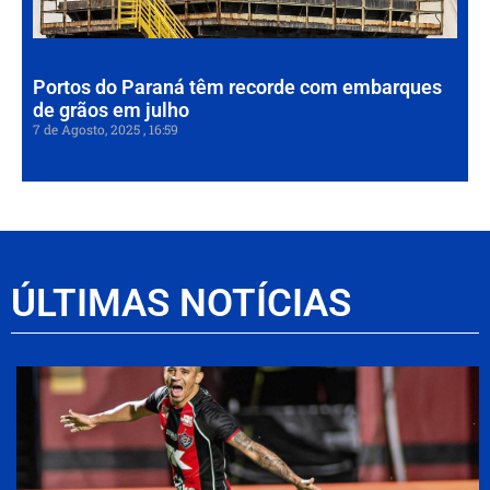
7 de
202
Portos do Paraná têm recorde com embarques
de grãos em julho
7 de Agosto, 2025
16:59
ÚLTIMAS NOTÍCIAS