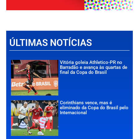
ÚLTIMAS NOTÍCIAS
Vitória goleia Athletico-PR no
Barradão e avança às quartas de
final da Copa do Brasil
Corinthians vence, mas é
eliminado da Copa do Brasil pelo
Internacional