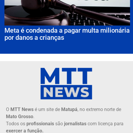
Meta é condenada a pagar multa milionária
por danos a crianças
O
MTT News
é um site de
Matupá
, no extremo norte de
Mato Grosso
.
Todos os
profissionais
são
jornalistas
com licença para
exercer a função.