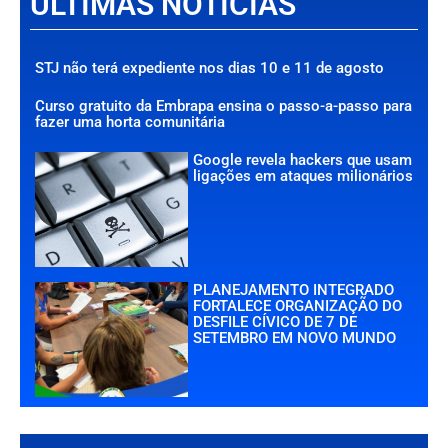
ÚLTIMAS NOTÍCIAS
STJ não terá expediente nos dias 10 e 11 de agosto
Curso gratuito da Embrapa ensina o passo-a-passo para
fazer uma horta comunitária
Google revela hackers que usam
ligações em ataques milionários
PLANEJAMENTO INTEGRADO
FORTALECE ORGANIZAÇÃO DO
DESFILE CÍVICO DE 7 DE
SETEMBRO EM NOVO MUNDO