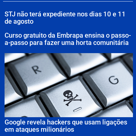
STJ não terá expediente nos dias 10 e 11
de agosto
Curso gratuito da Embrapa ensina o passo-
a-passo para fazer uma horta comunitária
Google revela hackers que usam ligações
em ataques milionários