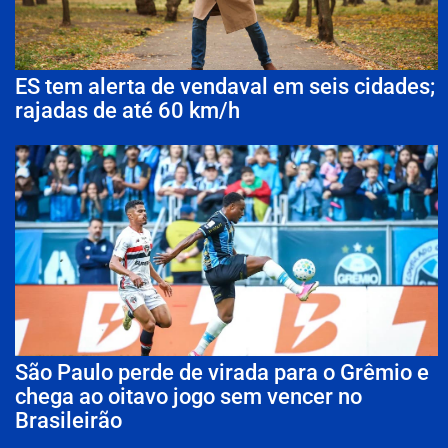
ES tem alerta de vendaval em seis cidades;
rajadas de até 60 km/h
São Paulo perde de virada para o Grêmio e
chega ao oitavo jogo sem vencer no
Brasileirão