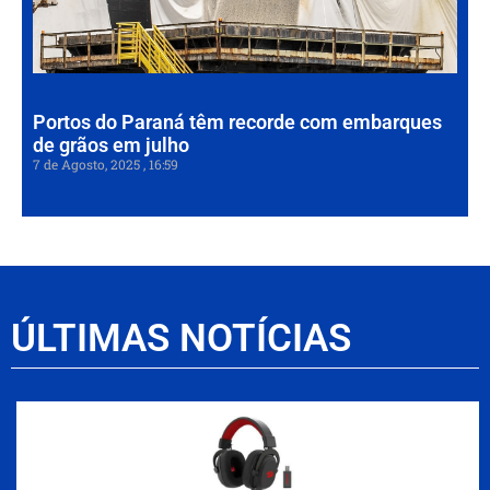
de
em
7 de
202
Portos do Paraná têm recorde com embarques
de grãos em julho
7 de Agosto, 2025
16:59
ÚLTIMAS NOTÍCIAS