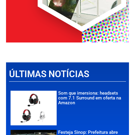
ÚLTIMAS NOTÍCIAS
Som que imersiona: headsets
com 7.1 Surround em oferta na
Amazon
Festeja Sinop: Prefeitura abre