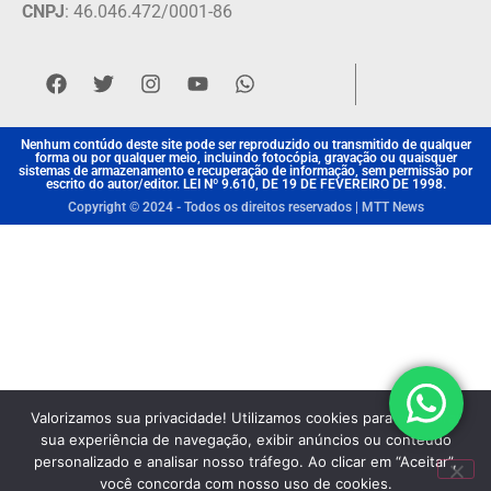
CNPJ
: 46.046.472/0001-86
Nenhum contúdo deste site pode ser reproduzido ou transmitido de qualquer
forma ou por qualquer meio, incluindo fotocópia, gravação ou quaisquer
sistemas de armazenamento e recuperação de informação, sem permissão por
escrito do autor/editor. LEI Nº 9.610, DE 19 DE FEVEREIRO DE 1998.
Copyright © 2024 - Todos os direitos reservados | MTT News
Valorizamos sua privacidade! Utilizamos cookies para aprimorar
sua experiência de navegação, exibir anúncios ou conteúdo
personalizado e analisar nosso tráfego. Ao clicar em “Aceitar”,
você concorda com nosso uso de cookies.