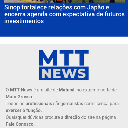
Sinop fortalece relações com Japão e
encerra agenda com expectativa de futuros
investimentos
O
MTT News
é um site de
Matupá
, no extremo norte de
Mato Grosso
.
Todos os
profissionais
são
jornalistas
com licença para
exercer a função.
Quaisquer dúvidas procure a
direção
do site na página
Fale Conosco.