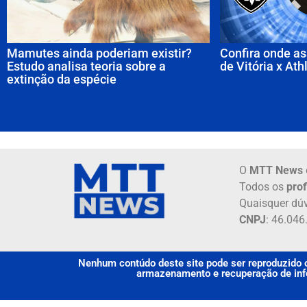
Mamutes ainda poderiam existir?
Confira onde as
Estudo analisa teoria sobre a
de Vitória x Ath
extinção da espécie
O
MTT News
Todos os
prof
Quaisquer dúv
CNPJ
: 46.04
Nenhum contúdo deste site pode ser reproduzido o
armazenamento e recuperação de info