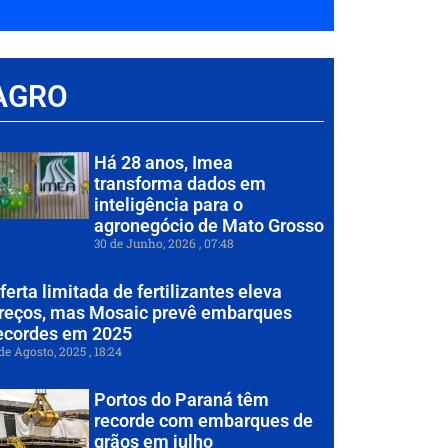
AGRO
Há 28 anos, Imea
transforma dados em
inteligência para o
agronegócio de Mato Grosso
30 de Junho, 2026
07:48
ferta limitada de fertilizantes eleva
reços, mas Mosaic prevê embarques
ecordes em 2025
de Agosto, 2025
18:24
Portos do Paraná têm
recorde com embarques de
grãos em julho