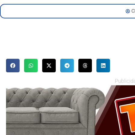
C
Publicid