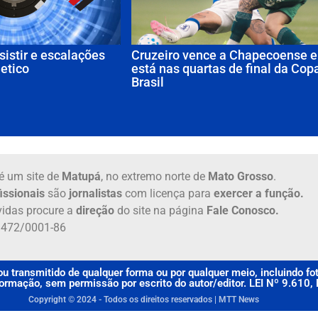
sistir e escalações
Cruzeiro vence a Chapecoense e
letico
está nas quartas de final da Cop
Brasil
é um site de
Matupá
, no extremo norte de
Mato Grosso
.
issionais
são
jornalistas
com licença para
exercer a função.
idas procure a
direção
do site na página
Fale Conosco.
6.472/0001-86
u transmitido de qualquer forma ou por qualquer meio, incluindo f
rmação, sem permissão por escrito do autor/editor. LEI Nº 9.610
Copyright © 2024 - Todos os direitos reservados | MTT News