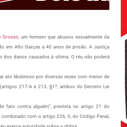
 Grosso
, um homem que abusou sexualmente da
o em Alto Garças a 40 anos de prisão. A Justiça
ão dos danos causados à vítima. O réu não poderá
r ato libidinoso por diversas vezes com menor de
(artigos 217-A e 213, §1º, ambos do Decreto Lei
de fato contra alguém”, prevista no artigo 21 do
 combinado com o artigo 226, II, do Código Penal,
u exerce autoridade sobre a vítima.