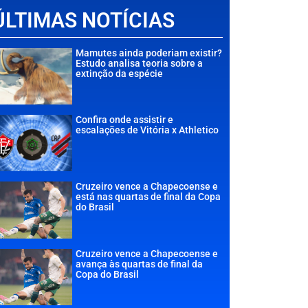
ÚLTIMAS NOTÍCIAS
Mamutes ainda poderiam existir?
Estudo analisa teoria sobre a
extinção da espécie
Confira onde assistir e
escalações de Vitória x Athletico
Cruzeiro vence a Chapecoense e
está nas quartas de final da Copa
do Brasil
Cruzeiro vence a Chapecoense e
avança às quartas de final da
Copa do Brasil