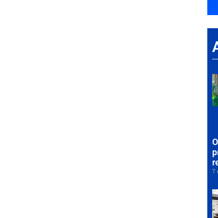
O
p
r
7 