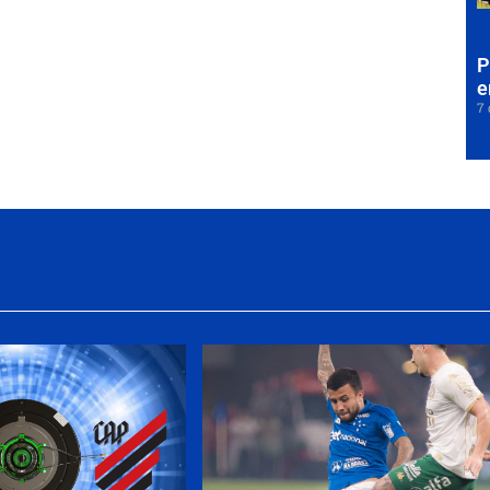
P
e
7 