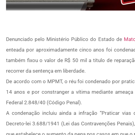
Denunciado pelo Ministério Público do Estado de
Mato
enteada por aproximadamente cinco anos foi condenad
também fixou o valor de R$ 50 mil a título de reparaç
recorrer da sentença em liberdade.
De acordo com o MPMT, o réu foi condenado por pratica
14 anos e por constranger a vítima mediante ameaça 
Federal 2.848/40 (Código Penal).
A condenação incluiu ainda a infração “Praticar vias 
Decreto-lei 3.688/1941 (Lei das Contravenções Penais),
que estabelece o aumento da pena nos casos em que o ré