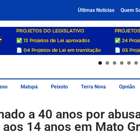
Últimas Notícias
Quem S
sso
Matupá
Peixoto
Terra Nova
Opnião
do a 40 anos por abusa
 aos 14 anos em Mato G