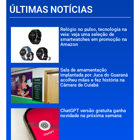
ÚLTIMAS NOTÍCIAS
Relógio no pulso, tecnologia na
veia: veja uma seleção de
smartwatches em promoção na
Amazon
Sala de amamentação
implantada por Juca do Guaraná
acolheu mães e fez história na
Câmara de Cuiabá
ChatGPT versão gratuita ganha
novidade na próxima semana