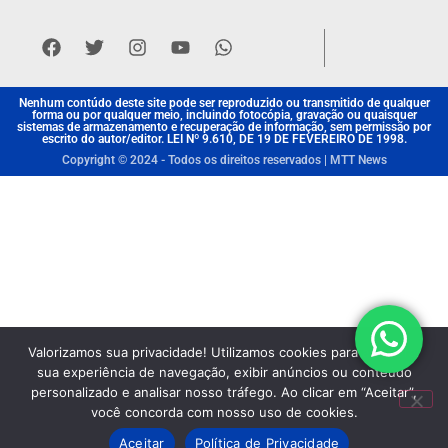
Nenhum contúdo deste site pode ser reproduzido ou transmitido de qualquer
forma ou por qualquer meio, incluindo fotocópia, gravação ou quaisquer
sistemas de armazenamento e recuperação de informação, sem permissão por
escrito do autor/editor. LEI Nº 9.610, DE 19 DE FEVEREIRO DE 1998.
Copyright © 2024 - Todos os direitos reservados | MTT News
Valorizamos sua privacidade! Utilizamos cookies para aprimorar
sua experiência de navegação, exibir anúncios ou conteúdo
personalizado e analisar nosso tráfego. Ao clicar em “Aceitar”,
você concorda com nosso uso de cookies.
Aceitar
Política de Privacidade