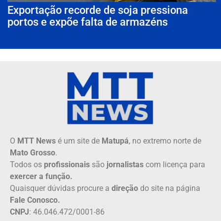
Exportação recorde de soja pressiona
portos e expõe falta de armazéns
O
MTT News
é um site de
Matupá
, no extremo norte de
Mato Grosso
.
Todos os
profissionais
são
jornalistas
com licença para
exercer a função.
Quaisquer dúvidas procure a
direção
do site na página
Fale Conosco.
CNPJ
: 46.046.472/0001-86