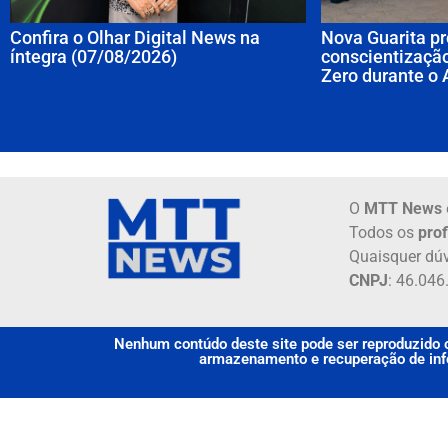
Confira o Olhar Digital News na
Nova Guarita pr
íntegra (07/08/2026)
conscientização
Zero durante o 
O
MTT News
Todos os
prof
Quaisquer dúv
CNPJ
: 46.04
Nenhum contúdo deste site pode ser reproduzido o
armazenamento e recuperação de info