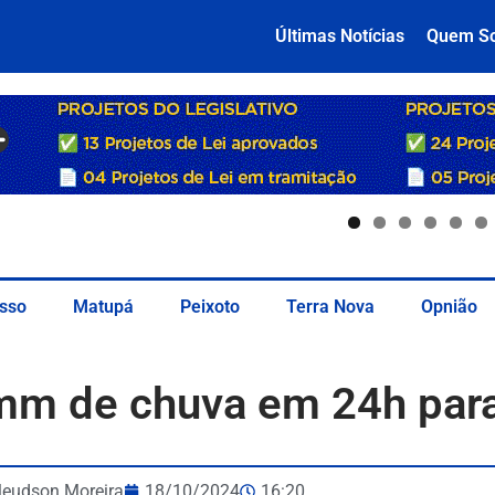
Últimas Notícias
Quem S
sso
Matupá
Peixoto
Terra Nova
Opnião
mm de chuva em 24h para 
leudson Moreira
18/10/2024
16:20