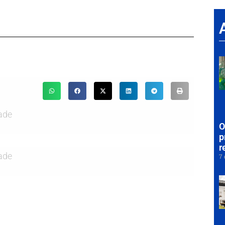
ade
O
p
r
ade
7 