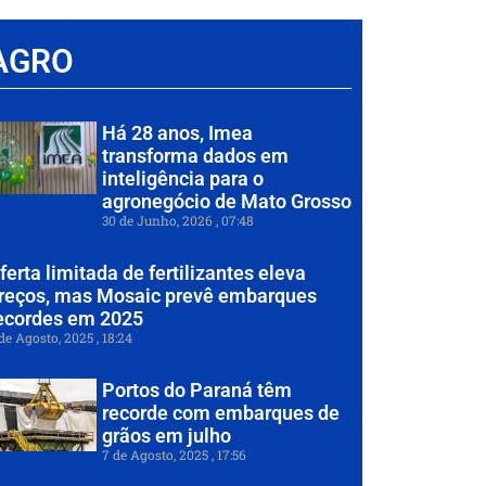
AGRO
Há 28 anos, Imea
transforma dados em
inteligência para o
agronegócio de Mato Grosso
30 de Junho, 2026
07:48
ferta limitada de fertilizantes eleva
reços, mas Mosaic prevê embarques
ecordes em 2025
de Agosto, 2025
18:24
Portos do Paraná têm
recorde com embarques de
grãos em julho
7 de Agosto, 2025
17:56