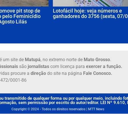
omove pit stop de
Lotofácil hoje: veja números e
 pelo Feminicídio
ganhadores do 3756 (sexta, 07/0
Agosto Lilás
é um site de
Matupá
, no extremo norte de
Mato Grosso
.
issionais
são
jornalistas
com licença para
exercer a função.
idas procure a
direção
do site na página
Fale Conosco.
6.472/0001-86
u transmitido de qualquer forma ou por qualquer meio, incluindo f
rmação, sem permissão por escrito do autor/editor. LEI Nº 9.610
Copyright © 2024 - Todos os direitos reservados | MTT News