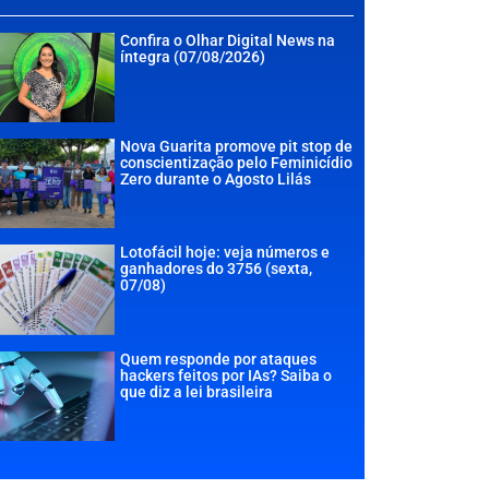
Confira o Olhar Digital News na
íntegra (07/08/2026)
Nova Guarita promove pit stop de
conscientização pelo Feminicídio
Zero durante o Agosto Lilás
Lotofácil hoje: veja números e
ganhadores do 3756 (sexta,
07/08)
Quem responde por ataques
hackers feitos por IAs? Saiba o
que diz a lei brasileira