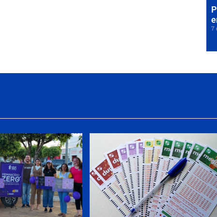
P
e
7 