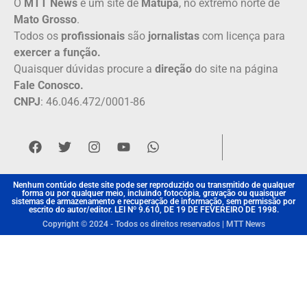
O
MTT News
é um site de
Matupá
, no extremo norte de
Mato Grosso
.
Todos os
profissionais
são
jornalistas
com licença para
exercer a função.
Quaisquer dúvidas procure a
direção
do site na página
Fale Conosco.
CNPJ
: 46.046.472/0001-86
Nenhum contúdo deste site pode ser reproduzido ou transmitido de qualquer
forma ou por qualquer meio, incluindo fotocópia, gravação ou quaisquer
sistemas de armazenamento e recuperação de informação, sem permissão por
escrito do autor/editor. LEI Nº 9.610, DE 19 DE FEVEREIRO DE 1998.
Copyright © 2024 - Todos os direitos reservados | MTT News