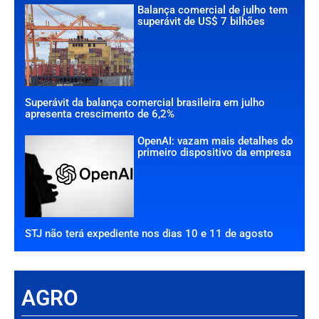
Balança comercial de julho tem
superávit de US$ 7 bilhões
Superávit da balança comercial brasileira em julho
apresenta crescimento de 6,2%
OpenAI: vazam mais detalhes do
primeiro dispositivo da empresa
STJ não terá expediente nos dias 10 e 11 de agosto
AGRO