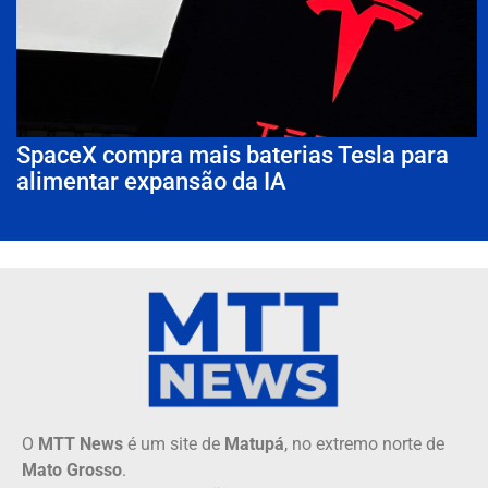
SpaceX compra mais baterias Tesla para
alimentar expansão da IA
O
MTT News
é um site de
Matupá
, no extremo norte de
Mato Grosso
.