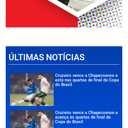
ÚLTIMAS NOTÍCIAS
Cruzeiro vence a Chapecoense e
está nas quartas de final da Copa
do Brasil
Cruzeiro vence a Chapecoense e
avança às quartas de final da
Copa do Brasil