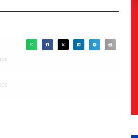
ade
ade