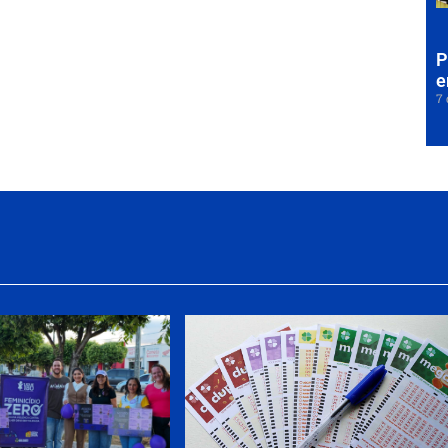
P
e
7 