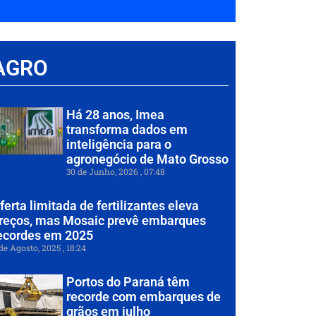
AGRO
Há 28 anos, Imea
transforma dados em
inteligência para o
agronegócio de Mato Grosso
30 de Junho, 2026
07:48
ferta limitada de fertilizantes eleva
reços, mas Mosaic prevê embarques
ecordes em 2025
de Agosto, 2025
18:24
Portos do Paraná têm
recorde com embarques de
grãos em julho