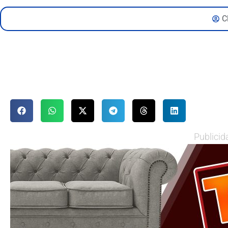
C
Publicid