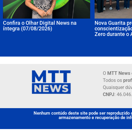
Confira o Olhar Digital News na
Nova Guarita pr
íntegra (07/08/2026)
conscientização
Zero durante o 
O
MTT News
Todos os
prof
Quaisquer dúv
CNPJ
: 46.04
Nenhum contúdo deste site pode ser reproduzido o
armazenamento e recuperação de info