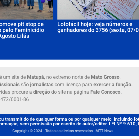
omove pit stop de
Lotofácil hoje: veja números e
 pelo Feminicídio
ganhadores do 3756 (sexta, 07/0
Agosto Lilás
é um site de
Matupá
, no extremo norte de
Mato Grosso
.
issionais
são
jornalistas
com licença para
exercer a função.
idas procure a
direção
do site na página
Fale Conosco.
6.472/0001-86
u transmitido de qualquer forma ou por qualquer meio, incluindo f
rmação, sem permissão por escrito do autor/editor. LEI Nº 9.610
Copyright © 2024 - Todos os direitos reservados | MTT News