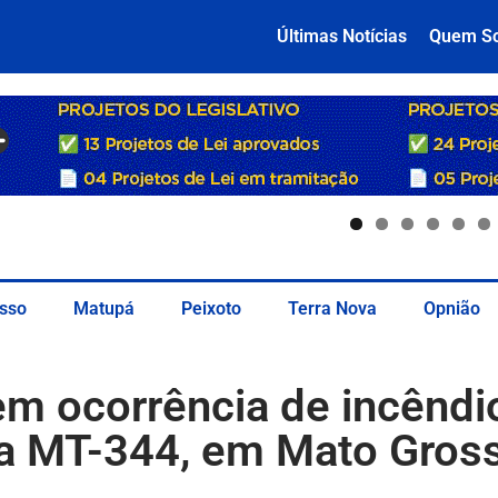
Últimas Notícias
Quem S
sso
Matupá
Peixoto
Terra Nova
Opnião
m ocorrência de incênd
a MT-344, em Mato Gros