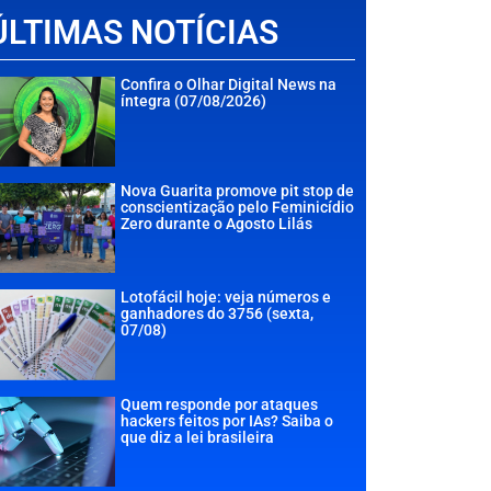
ÚLTIMAS NOTÍCIAS
Confira o Olhar Digital News na
íntegra (07/08/2026)
Nova Guarita promove pit stop de
conscientização pelo Feminicídio
Zero durante o Agosto Lilás
Lotofácil hoje: veja números e
ganhadores do 3756 (sexta,
07/08)
Quem responde por ataques
hackers feitos por IAs? Saiba o
que diz a lei brasileira