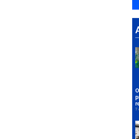
O
p
r
7 