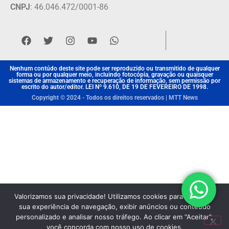
CNPJ
: 46.046.472/0001-86
Nenhum contúdo deste site pode ser reproduzido ou transmitido de qualquer
forma ou por qualquer meio, incluindo fotocópia, gravação ou quaisquer
sistemas de armazenamento e recuperação de informação, sem permissão por
escrito do autor/editor. LEI Nº 9.610, DE 19 DE FEVEREIRO DE 1998.
Copyright © 2024 - Todos os direitos reservados | MTT News
Valorizamos sua privacidade! Utilizamos cookies para aprimorar
sua experiência de navegação, exibir anúncios ou conteúdo
personalizado e analisar nosso tráfego. Ao clicar em “Aceitar”,
você concorda com nosso uso de cookies.