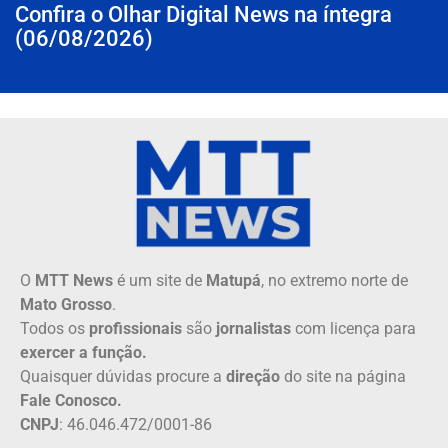
Confira o Olhar Digital News na íntegra
(06/08/2026)
O
MTT News
é um site de
Matupá
, no extremo norte de
Mato Grosso
.
Todos os
profissionais
são
jornalistas
com licença para
exercer a função.
Quaisquer dúvidas procure a
direção
do site na página
Fale Conosco.
CNPJ
: 46.046.472/0001-86