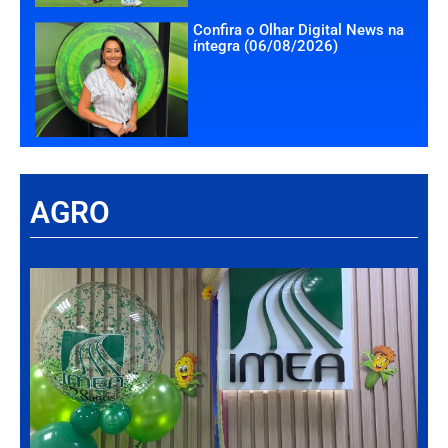
Confira o Olhar Digital News na
íntegra (06/08/2026)
AGRO
Há
Im
tr
da
int
par
ag
de
Gr