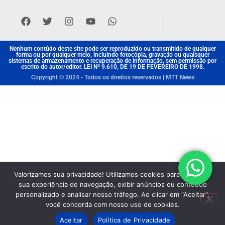
Nenhum contúdo deste site pode ser reproduzido ou transmitido de qualquer
forma ou por qualquer meio, incluindo fotocópia, gravação ou quaisquer
sistemas de armazenamento e recuperação de informação, sem permissão por
escrito do autor/editor. LEI Nº 9.610, DE 19 DE FEVEREIRO DE 1998.
Copyright © 2024 - Todos os direitos reservados | MTT News
Valorizamos sua privacidade! Utilizamos cookies para aprimorar
sua experiência de navegação, exibir anúncios ou conteúdo
personalizado e analisar nosso tráfego. Ao clicar em “Aceitar”,
você concorda com nosso uso de cookies.
Aceitar
Política de Privacidade