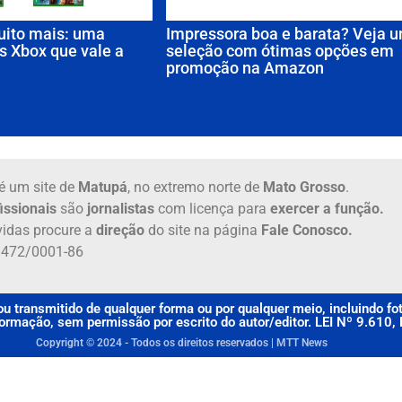
uito mais: uma
Impressora boa e barata? Veja 
s Xbox que vale a
seleção com ótimas opções em
promoção na Amazon
é um site de
Matupá
, no extremo norte de
Mato Grosso
.
issionais
são
jornalistas
com licença para
exercer a função.
idas procure a
direção
do site na página
Fale Conosco.
6.472/0001-86
u transmitido de qualquer forma ou por qualquer meio, incluindo f
rmação, sem permissão por escrito do autor/editor. LEI Nº 9.610
Copyright © 2024 - Todos os direitos reservados | MTT News