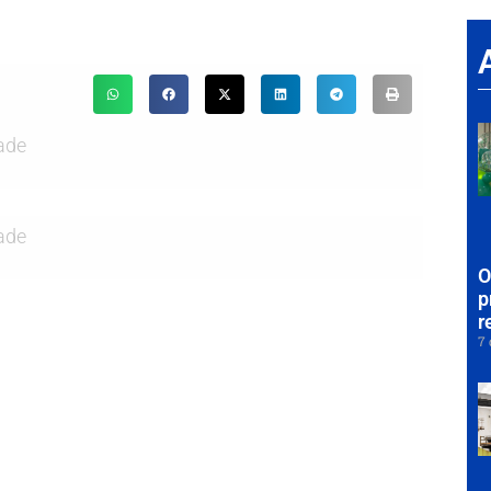
ade
ade
O
p
r
7 