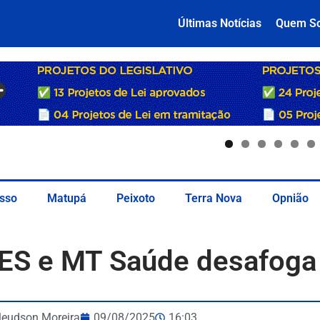
Últimas Notícias
Quem S
sso
Matupá
Peixoto
Terra Nova
Opnião
 SES e MT Saúde desafoga
leudson Moreira
09/08/2025
16:03