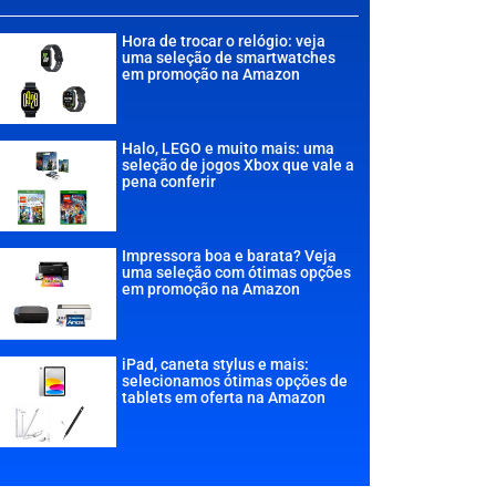
Hora de trocar o relógio: veja
uma seleção de smartwatches
em promoção na Amazon
Halo, LEGO e muito mais: uma
seleção de jogos Xbox que vale a
pena conferir
Impressora boa e barata? Veja
uma seleção com ótimas opções
em promoção na Amazon
iPad, caneta stylus e mais:
selecionamos ótimas opções de
tablets em oferta na Amazon