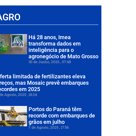
AGRO
Há 28 anos, Imea
transforma dados em
inteligência para o
agronegócio de Mato Grosso
30 de Junho, 2026
07:48
ferta limitada de fertilizantes eleva
reços, mas Mosaic prevê embarques
ecordes em 2025
de Agosto, 2025
18:24
Portos do Paraná têm
recorde com embarques de
grãos em julho
7 de Agosto, 2025
17:56