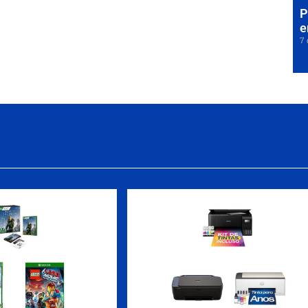
P
e
7 