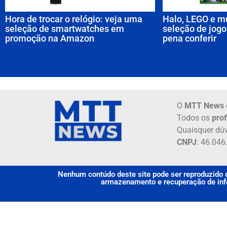
Hora de trocar o relógio: veja uma
Halo, LEGO e m
seleção de smartwatches em
seleção de jogo
promoção na Amazon
pena conferir
O
MTT News
Todos os
prof
Quaisquer dúv
CNPJ
: 46.04
Nenhum contúdo deste site pode ser reproduzido o
armazenamento e recuperação de info