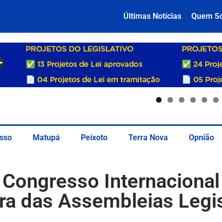
Últimas Notícias
Quem S
sso
Matupá
Peixoto
Terra Nova
Opnião
 Congresso Internacional
ira das Assembleias Legis