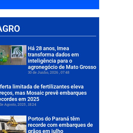
AGRO
Há 28 anos, Imea
transforma dados em
inteligência para o
agronegócio de Mato Grosso
30 de Junho, 2026
07:48
ferta limitada de fertilizantes eleva
reços, mas Mosaic prevê embarques
ecordes em 2025
de Agosto, 2025
18:24
Portos do Paraná têm
recorde com embarques de
grãos em julho