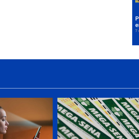
P
e
7 