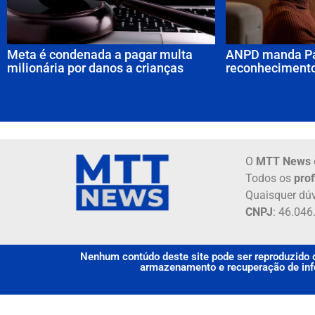
Meta é condenada a pagar multa
ANPD manda Pa
milionária por danos a crianças
reconhecimento
O
MTT News
Todos os
prof
Quaisquer dúv
CNPJ
: 46.04
Nenhum contúdo deste site pode ser reproduzido o
armazenamento e recuperação de info