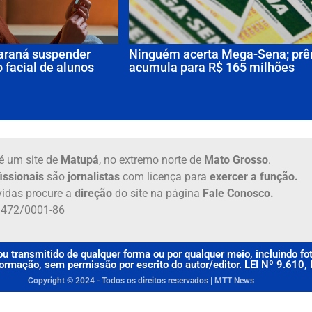
raná suspender
Ninguém acerta Mega-Sena; pr
 facial de alunos
acumula para R$ 165 milhões
é um site de
Matupá
, no extremo norte de
Mato Grosso
.
issionais
são
jornalistas
com licença para
exercer a função.
idas procure a
direção
do site na página
Fale Conosco.
6.472/0001-86
u transmitido de qualquer forma ou por qualquer meio, incluindo f
rmação, sem permissão por escrito do autor/editor. LEI Nº 9.610
Copyright © 2024 - Todos os direitos reservados | MTT News