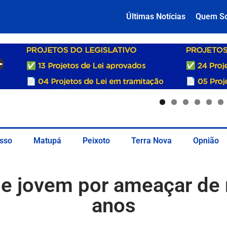
Últimas Notícias
Quem S
sso
Matupá
Peixoto
Terra Nova
Opnião
nde jovem por ameaçar de
anos