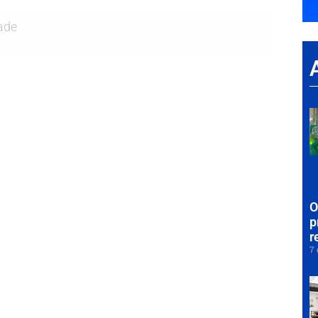
ade
O
p
r
7 