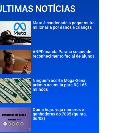
ÚLTIMAS NOTÍCIAS
Meta é condenada a pagar multa
milionária por danos a crianças
ANPD manda Paraná suspender
reconhecimento facial de alunos
Ninguém acerta Mega-Sena;
prêmio acumula para R$ 165
milhões
Quina hoje: veja números e
ganhadores do 7085 (quinta,
06/08)