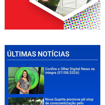
ÚLTIMAS NOTÍCIAS
Confira o Olhar Digital News na
íntegra (07/08/2026)
Nova Guarita promove pit stop
de conscientização pelo