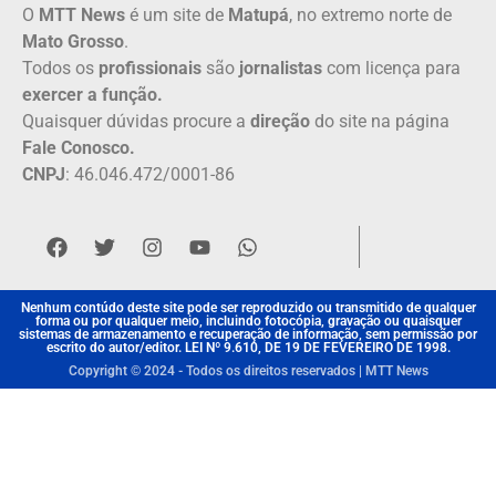
O
MTT News
é um site de
Matupá
, no extremo norte de
Mato Grosso
.
Todos os
profissionais
são
jornalistas
com licença para
exercer a função.
Quaisquer dúvidas procure a
direção
do site na página
Fale Conosco.
CNPJ
: 46.046.472/0001-86
Nenhum contúdo deste site pode ser reproduzido ou transmitido de qualquer
forma ou por qualquer meio, incluindo fotocópia, gravação ou quaisquer
sistemas de armazenamento e recuperação de informação, sem permissão por
escrito do autor/editor. LEI Nº 9.610, DE 19 DE FEVEREIRO DE 1998.
Copyright © 2024 - Todos os direitos reservados | MTT News